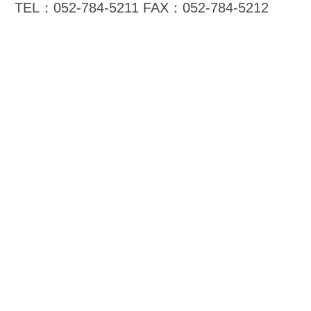
株式会社アジル
〒465-0024
名古屋市名東区本郷2-62
TEL：052-784-5211
FAX：052-784-5212
ホームページ制作、スマホサイト制作、セー