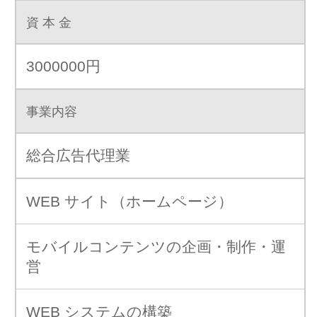
営
WEB システムの構築
インターネット広告の取扱い
会社案内・カタログなど各種印刷物の
企画・デザイン・印刷
販売促進、各種イベントのプロデュー
ス(企画・立案・運営)
セールスプロモーションの企画・立
案・運営
プロモーションビデオ・ＤＶＤ制作(企
画・撮影・編集・プレス)
テレビ、ラジオ、新聞、雑誌、屋外広
告の取扱い